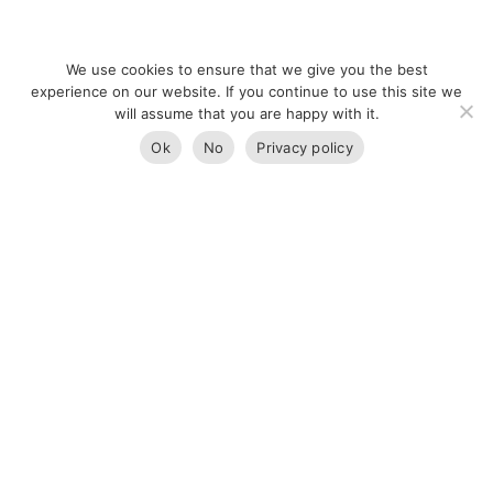
We use cookies to ensure that we give you the best
experience on our website. If you continue to use this site we
KARINE
🎯 Pronto para investir na Flórida?
will assume that you are happy with it.
ESTIVALET
Ok
No
Privacy policy
FIQUE INFORMADO SOBRE
O MERCADO IMOBILIÁRIO
DA FLÓRIDA