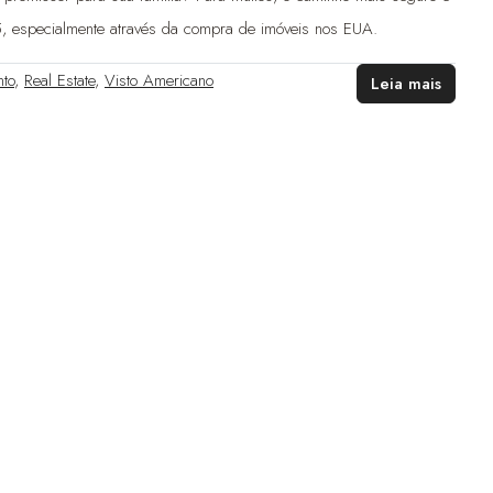
, especialmente através da compra de imóveis nos EUA.
nto
,
Real Estate
,
Visto Americano
Leia mais