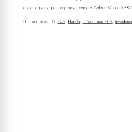
eficiente passa por programas como o Golden Visa e o EB-5
1 ano atrás
EUA
,
Flórida
,
Imóveis nos EUA
,
Investime