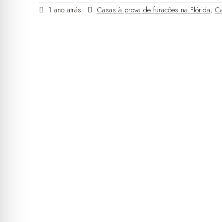
1 ano atrás
Casas à prova de furacões na Flórida
,
Ca