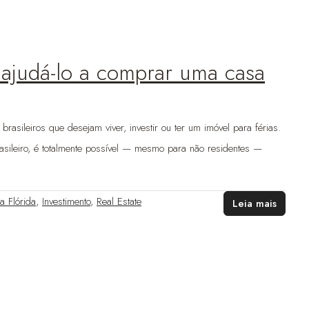
ajudá-lo a comprar uma casa
sileiros que desejam viver, investir ou ter um imóvel para férias.
sileiro, é totalmente possível — mesmo para não residentes —
a Flórida
,
Investimento
,
Real Estate
Leia mais