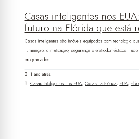
Casas inteligentes nos EUA
futuro na Flórida que está
Casas inteligentes são imóveis equipados com tecnologia qu
iluminação, climatização, segurança e eletrodomésticos. Tud
programados.
1 ano atrás
Casas Inteligentes nos EUA
,
Casas na Flórida
,
EUA
,
Flór