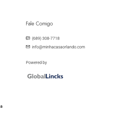
Fale Comigo
(689) 308-7718
info@minhacasaorlando.com
Powered by
da