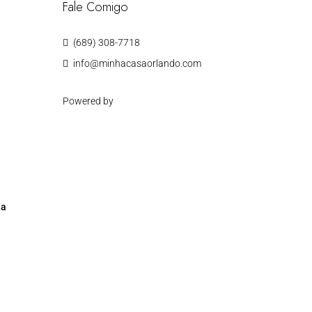
Fale Comigo
(689) 308-7718
info@minhacasaorlando.com
Powered by
da