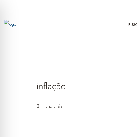
BUS
inflação
1 ano atrás