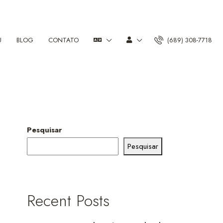
U
BLOG
CONTATO
(689) 308-7718
Pesquisar
Pesquisar
Recent Posts