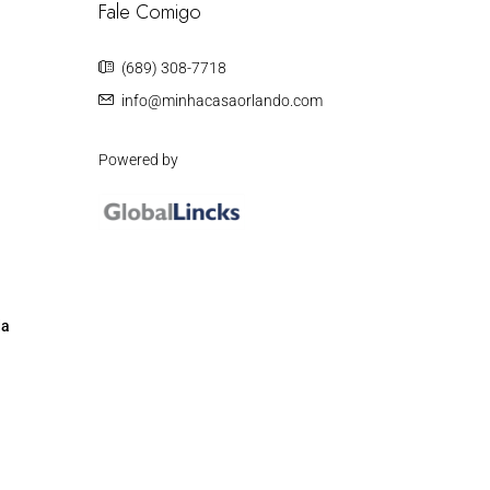
Fale Comigo
(689) 308-7718
info@minhacasaorlando.com
Powered by
da