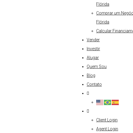
Flórida
Comprar um Negóc
Flórida
Calcular Financiam
Vender
Investir
Alugar
Quem Sou
Blog
Contato
Client Login
Agent Login